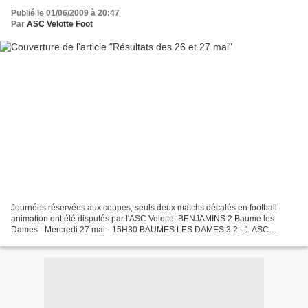
Publié le 01/06/2009 à 20:47
Par
ASC Velotte Foot
Journées réservées aux coupes, seuls deux matchs décalés en football
animation ont été disputés par l'ASC Velotte. BENJAMINS 2 Baume les
Dames - Mercredi 27 mai - 15H30 BAUMES LES DAMES 3 2 - 1 ASC
VELOTTE 2 But ASC Velotte : Charlie PERRIN POUSSINS 2...