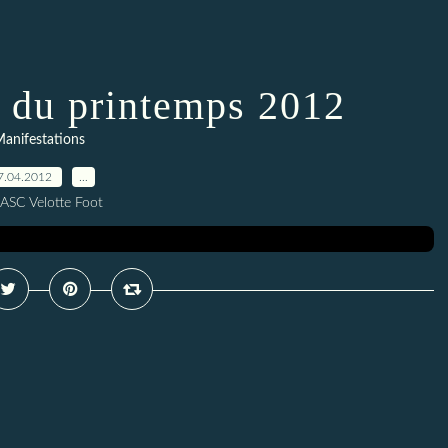
s du printemps 2012
anifestations
7.04.2012
…
 ASC Velotte Foot