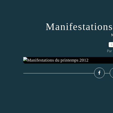
Manifestation
M
1
Par