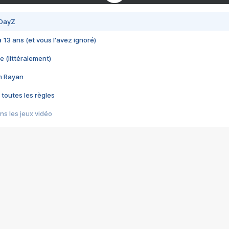
 DayZ
 a 13 ans (et vous l'avez ignoré)
e (littéralement)
im Rayan
 toutes les règles
s les jeux vidéo
us choquant de Rockstar ? - Le scandale BULLY
e plus moche de Steam
du RÊVE tourne au CAUCHEMAR
pendant 8 heures
it… à tort
umiliés par un jeu vidéo