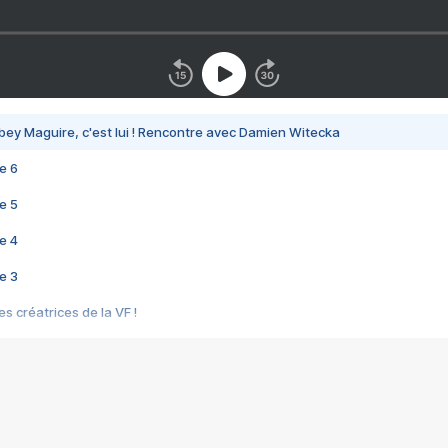
bey Maguire, c'est lui ! Rencontre avec Damien Witecka
e 6
e 5
e 4
e 3
s créatrices de la VF !
e 2
e 1
e Mektoub My Love arrive enfin ! Rencontre avec Shaïn Boumedine et Sal