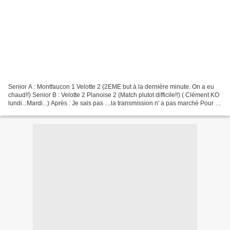
Senior A : Montfaucon 1 Velotte 2 (2EME but à la dernière minute. On a eu
chaud!!) Senior B : Velotte 2 Planoise 2 (Match plutot difficile!!) ( Clément KO
lundi...Mardi...) Après : Je sais pas ....la transmission n' a pas marché Pour le
blog, on dirait...