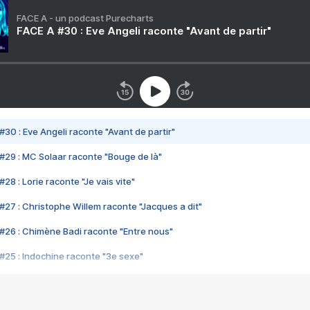
FACE A - un podcast Purecharts
FACE A #30 : Eve Angeli raconte "Avant de partir"
#30 : Eve Angeli raconte "Avant de partir"
#29 : MC Solaar raconte "Bouge de là"
28 : Lorie raconte "Je vais vite"
#27 : Christophe Willem raconte "Jacques a dit"
#26 : Chimène Badi raconte "Entre nous"
#25 : Indochine raconte "3e sexe"
#24 : Zaho raconte "C'est chelou"
#23 : Patrick Bruel raconte "Au café des délices"