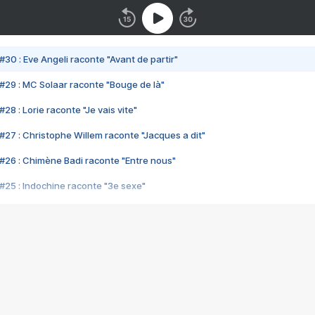
#30 : Eve Angeli raconte "Avant de partir"
#29 : MC Solaar raconte "Bouge de là"
28 : Lorie raconte "Je vais vite"
#27 : Christophe Willem raconte "Jacques a dit"
#26 : Chimène Badi raconte "Entre nous"
#25 : Indochine raconte "3e sexe"
#24 : Zaho raconte "C'est chelou"
#23 : Patrick Bruel raconte "Au café des délices"
#22 : Kyo raconte "Le chemin"
#21 : Nolwenn Leroy raconte "Cassé"
#20 : Patrick Hernandez raconte "Born to be alive"