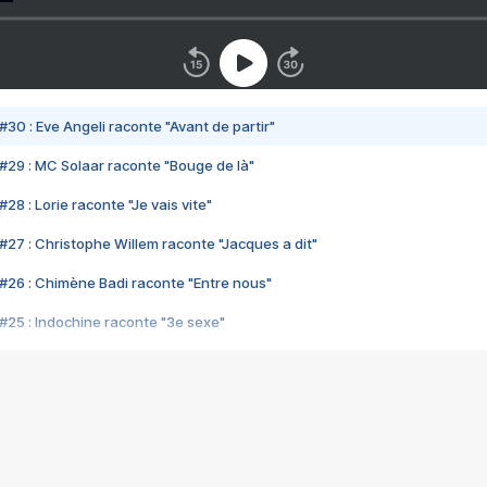
#30 : Eve Angeli raconte "Avant de partir"
#29 : MC Solaar raconte "Bouge de là"
28 : Lorie raconte "Je vais vite"
#27 : Christophe Willem raconte "Jacques a dit"
#26 : Chimène Badi raconte "Entre nous"
#25 : Indochine raconte "3e sexe"
#24 : Zaho raconte "C'est chelou"
#23 : Patrick Bruel raconte "Au café des délices"
#22 : Kyo raconte "Le chemin"
#21 : Nolwenn Leroy raconte "Cassé"