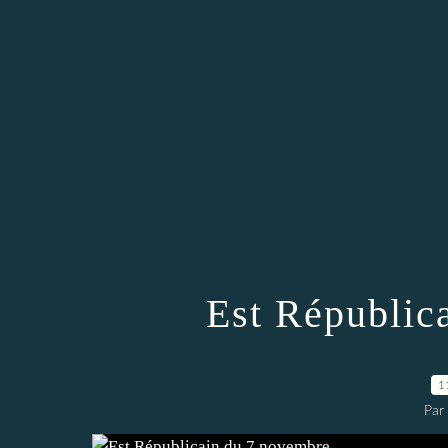
Est Républic
1
Par