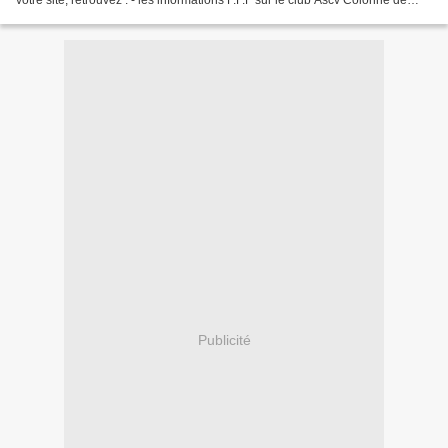
votre site, retrouvez : - les informations F.F.F sur le club Ascv Colonne de
droite > Actualités Ascv...
Publicité