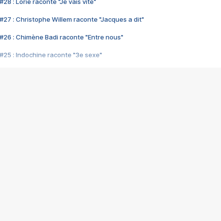
28 : Lorie raconte "Je vais vite"
#27 : Christophe Willem raconte "Jacques a dit"
#26 : Chimène Badi raconte "Entre nous"
#25 : Indochine raconte "3e sexe"
#24 : Zaho raconte "C'est chelou"
#23 : Patrick Bruel raconte "Au café des délices"
#22 : Kyo raconte "Le chemin"
#21 : Nolwenn Leroy raconte "Cassé"
#20 : Patrick Hernandez raconte "Born to be alive"
#19 : Lorie raconte "Près de moi"
#18 : Michael Jones raconte "A nos actes manqués" (avec Jean-Jacque
#17 : Khaled raconte "Aïcha"
#16 : Corneille raconte "Parce qu'on vient de loin"