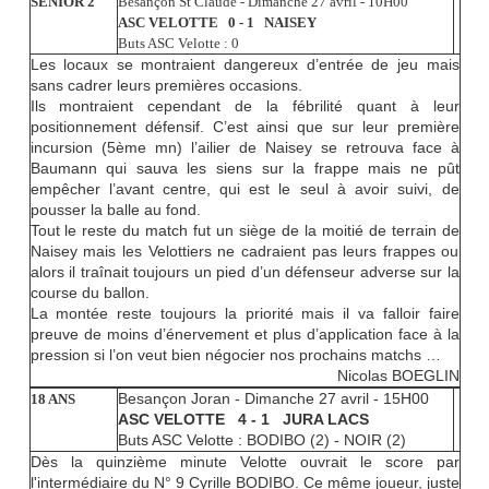
SENIOR 2
Besançon St Claude - Dimanche 27 avril - 10H00
ASC VELOTTE 0 - 1 NAISEY
Buts ASC Velotte : 0
Les locaux se montraient dangereux d’entrée de jeu mais
sans cadrer leurs premières occasions.
Ils montraient cependant de la fébrilité quant à leur
positionnement défensif. C’est ainsi que sur leur première
incursion (5ème mn) l’ailier de Naisey se retrouva face à
Baumann qui sauva les siens sur la frappe mais ne pût
empêcher l’avant centre, qui est le seul à avoir suivi, de
pousser la balle au fond.
Tout le reste du match fut un siège de la moitié de terrain de
Naisey mais les Velottiers ne cadraient pas leurs frappes ou
alors il traînait toujours un pied d’un défenseur adverse sur la
course du ballon.
La montée reste toujours la priorité mais il va falloir faire
preuve de moins d’énervement et plus d’application face à la
pression si l’on veut bien négocier nos prochains matchs …
Nicolas BOEGLIN
Besançon Joran - Dimanche 27 avril - 15H00
18 ANS
ASC VELOTTE 4 - 1 JURA LACS
Buts ASC Velotte : BODIBO (2) - NOIR (2)
Dès la quinzième minute Velotte ouvrait le score par
l'intermédiaire du N° 9 Cyrille BODIBO. Ce même joueur, juste