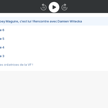
bey Maguire, c'est lui ! Rencontre avec Damien Witecka
e 6
e 5
e 4
e 3
s créatrices de la VF !
e 2
e 1
e Mektoub My Love arrive enfin ! Rencontre avec Shaïn Boumedine et Sal
i : après Toni en famille