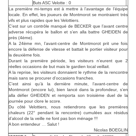
Buts ASC Velotte : 0
La première mi-temps est à mettre à l’avantage de l’équipe
locale. En effet, les joueurs de Montmorot se montraient très
vifs et plus rapides que les Velottiers.
C’est sur un contrôle manqué de BECKER que l’avant centre
adverse récupéra le ballon et s’en alla battre GHEIDEN de
près (4ème).
A la 24ème mn, l’avant-centre de Montmorot prit une fois
encore la défense de vitesse et battait le portier visiteur pour
la deuxième fois.
Durant la première période, les visiteurs n’eurent que 2
réelles occasions de but mais le gardien local veillait.
A la reprise, les visiteurs donnaient le rythme de la rencontre
mais sans se procurer d’occasions franches.
C’est ainsi qu’à la dernière minute, l’avant-centre de
Montmorot (encore lui), bien lancé dans la profondeur, s’en
alla défier GHEIDEN et remporta son troisième duel de la
journée pour clore le score.
Du côté Velottiers, nous retiendrons que les premières
chaleurs (22° pendant la rencontre) cumulées aux résidus
d’alcool de la veille ne font pas bon ménage !!!
A bon entendeur … Salut !
Nicolas BOEGLIN