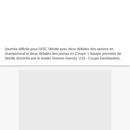
Journée difficile pour l'ASC Velotte avec deux défaites des seniors en
championnat et deux défaites des jeunes en Coupe. L'équipe première de
Velotte dominée par le leader Avanne-Aveney. U19 - Coupe Gambardela
Champagnole 6-0 Velotte Senior 1 - 2éme division...