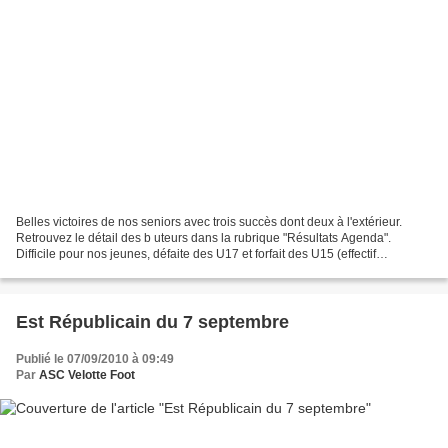
Belles victoires de nos seniors avec trois succès dont deux à l'extérieur.
Retrouvez le détail des b uteurs dans la rubrique "Résultats Agenda".
Difficile pour nos jeunes, défaite des U17 et forfait des U15 (effectif
insuffisant). Match serré à Dannemarie,...
Est Républicain du 7 septembre
Publié le 07/09/2010 à 09:49
Par
ASC Velotte Foot