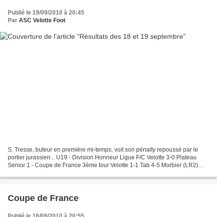
Publié le 19/09/2010 à 20:45
Par
ASC Velotte Foot
S. Tresse, buteur en première mi-temps, voit son pénalty repoussé par le
portier jurassien... U19 - Division Honneur Ligue F/C Velotte 3-0 Plateau
Senior 1 - Coupe de France 3ème tour Velotte 1-1 Tab 4-5 Morbier (LR2)
Senior 2 - Coupe BIGMAT GROUPE A...
Coupe de France
Publié le 16/09/2010 à 20:55