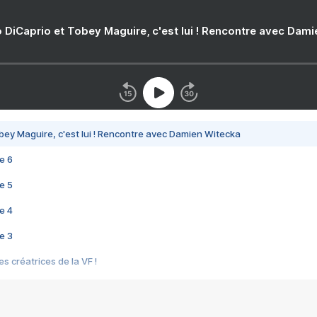
 DiCaprio et Tobey Maguire, c'est lui ! Rencontre avec Dam
bey Maguire, c'est lui ! Rencontre avec Damien Witecka
e 6
e 5
e 4
e 3
s créatrices de la VF !
e 2
e 1