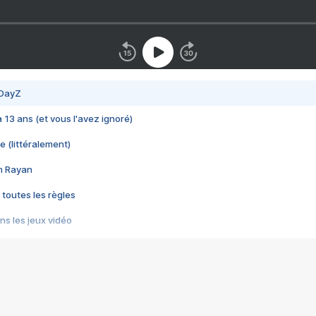
 DayZ
 a 13 ans (et vous l'avez ignoré)
e (littéralement)
im Rayan
 toutes les règles
s les jeux vidéo
us choquant de Rockstar ? - Le scandale BULLY
e plus moche de Steam
du RÊVE tourne au CAUCHEMAR