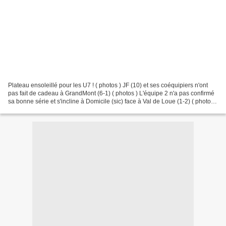
Plateau ensoleillé pour les U7 ! ( photos ) JF (10) et ses coéquipiers n'ont
pas fait de cadeau à GrandMont (6-1) ( photos ) L'équipe 2 n'a pas confirmé
sa bonne série et s'incline à Domicile (sic) face à Val de Loue (1-2) ( photos )
Toutes les infos...