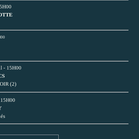
15H00
OTTE
H00
il - 15H00
CS
OIR (2)
- 15H00
Y
ués