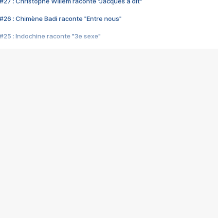
#27 : Christophe Willem raconte "Jacques a dit"
#26 : Chimène Badi raconte "Entre nous"
#25 : Indochine raconte "3e sexe"
#24 : Zaho raconte "C'est chelou"
#23 : Patrick Bruel raconte "Au café des délices"
#22 : Kyo raconte "Le chemin"
#21 : Nolwenn Leroy raconte "Cassé"
#20 : Patrick Hernandez raconte "Born to be alive"
#19 : Lorie raconte "Près de moi"
#18 : Michael Jones raconte "A nos actes manqués" (avec Jean-Jacque
#17 : Khaled raconte "Aïcha"
#16 : Corneille raconte "Parce qu'on vient de loin"
#15 : Indochine raconte "L'aventurier"