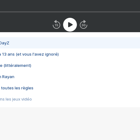
 DayZ
 a 13 ans (et vous l'avez ignoré)
e (littéralement)
im Rayan
 toutes les règles
s les jeux vidéo
us choquant de Rockstar ? - Le scandale BULLY
e plus moche de Steam
du RÊVE tourne au CAUCHEMAR