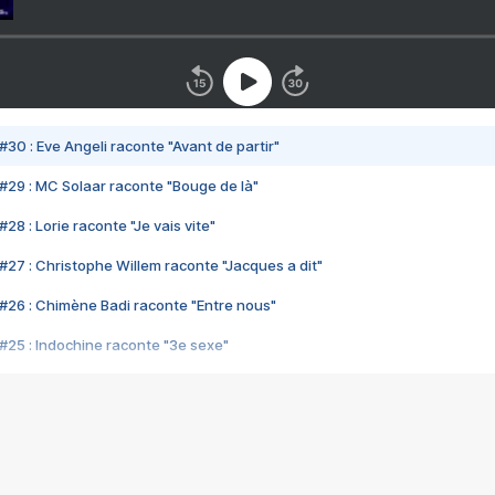
#30 : Eve Angeli raconte "Avant de partir"
#29 : MC Solaar raconte "Bouge de là"
28 : Lorie raconte "Je vais vite"
#27 : Christophe Willem raconte "Jacques a dit"
#26 : Chimène Badi raconte "Entre nous"
#25 : Indochine raconte "3e sexe"
#24 : Zaho raconte "C'est chelou"
#23 : Patrick Bruel raconte "Au café des délices"
#22 : Kyo raconte "Le chemin"