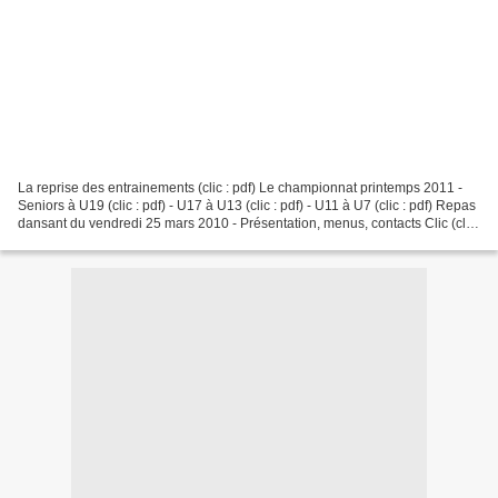
La reprise des entrainements (clic : pdf) Le championnat printemps 2011 -
Seniors à U19 (clic : pdf) - U17 à U13 (clic : pdf) - U11 à U7 (clic : pdf) Repas
dansant du vendredi 25 mars 2010 - Présentation, menus, contacts Clic (clic
: pdf) - Coupon de...