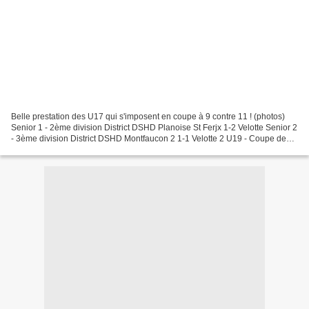
Belle prestation des U17 qui s'imposent en coupe à 9 contre 11 ! (photos)
Senior 1 - 2ème division District DSHD Planoise St Ferjx 1-2 Velotte Senior 2
- 3ème division District DSHD Montfaucon 2 1-1 Velotte 2 U19 - Coupe de
Franche-Comté Lons le Saulnier...