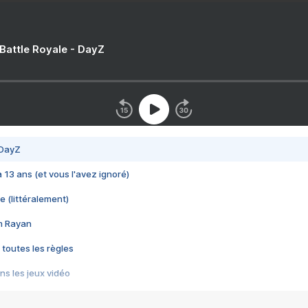
 Battle Royale - DayZ
 DayZ
 a 13 ans (et vous l'avez ignoré)
e (littéralement)
im Rayan
 toutes les règles
s les jeux vidéo
us choquant de Rockstar ? - Le scandale BULLY