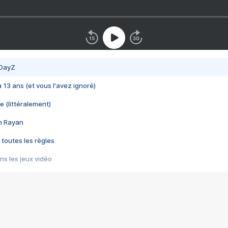
 DayZ
 a 13 ans (et vous l'avez ignoré)
e (littéralement)
im Rayan
 toutes les règles
s les jeux vidéo
us choquant de Rockstar ? - Le scandale BULLY
e plus moche de Steam
du RÊVE tourne au CAUCHEMAR