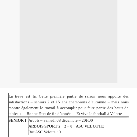
La trêve est là. Cette première partie de saison nous apporte des
satisfactions – seniors 2 et 15 ans champions d’automne – mais nous
montre également le travail à accomplir pour faire partie des hauts de
tableau … Bonne fêtes de fin d’année … Et vive le football à Velotte.
SENIOR 1
Arbois – Samedi 08 décembre – 20H00
ARBOIS SPORT 2 2 – 0 ASC VELOTTE
But ASC Velotte : 0