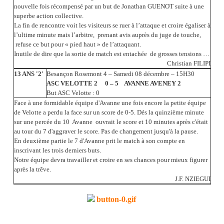
nouvelle fois récompensé par un but de Jonathan GUENOT suite à une
superbe action collective.
La fin de rencontre voit les visiteurs se ruer à l’attaque et croire égaliser à
l’ultime minute mais l’arbitre, prenant avis auprès du juge de touche,
refuse ce but pour « pied haut » de l’attaquant.
Inutile de dire que la sortie de match est entachée de grosses tensions …
Christian FILIPI
13 ANS '2'
Besançon Rosemont 4 – Samedi 08 décembre – 15H30
ASC VELOTTE 2 0 – 5 AVANNE AVENEY 2
But ASC Velotte : 0
Face à une formidable équipe d'Avanne une fois encore la petite équipe
de Velotte a perdu la face sur un score de 0-5. Dés la quinzième minute
sur une percée du 10 Avanne ouvrait le score et 10 minutes après c'était
au tour du 7 d'aggraver le score. Pas de changement jusqu'à la pause.
En deuxième partie le 7 d'Avanne prit le match à son compte en
inscrivant les trois derniers buts.
Notre équipe devra travailler et croire en ses chances pour mieux figurer
après la trêve.
J.F. NZIEGUI