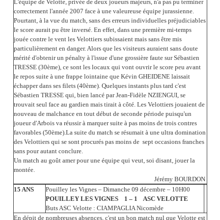
L'équipe de Velotte, privée de deux joueurs majeurs, n'a pas pu terminer
correctement l'année 2007 face à une valeureuse équipe jurassienne.
Pourtant, à la vue du match, sans des erreurs individuelles préjudiciables
le score aurait pu être inversé. En effet, dans une première mi-temps
jouée contre le vent les Velottiers subissaient mais sans être mis
particulièrement en danger. Alors que les visiteurs auraient sans doute
mérité d'obtenir un pénalty à l'issue d'une grossière faute sur Sébastien
TRESSE (30ème), ce sont les locaux qui vont ouvrir le score peu avant
le repos suite à une frappe lointaine que Kévin GHEIDENE laissait
échapper dans ses filets (40ème). Quelques instants plus tard c'est
Sébastien TRESSE qui, bien lancé par Jean-Fidèle NZIENGUI, se
trouvait seul face au gardien mais tirait à côté. Les Velottiers jouaient de
nouveau de malchance en tout début de seconde période puisqu'un
joueur d'Arbois va réussir à marquer suite à pas moins de trois contres
favorables (50ème).La suite du match se résumait à une ultra domination
des Velottiers qui se sont procurés pas moins de sept occasions franches
sans pour autant conclure.
Un match au goût amer pour une équipe qui veut, soi disant, jouer la
montée.
Jérémy BOURDON
15 ANS
Pouilley les Vignes – Dimanche 09 décembre – 10H00
POUILLEY LES VIGNES 1 – 1 ASC VELOTTE
Buts ASC Velotte : CIAMPAGLIA Nicomède
En dépit de nombreuses absences, c'est un bon match nul que Velotte est