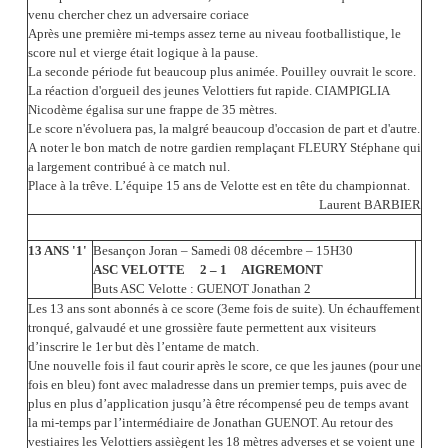
venu chercher chez un adversaire coriace
Après une première mi-temps assez terne au niveau footballistique, le
score nul et vierge était logique à la pause.
La seconde période fut beaucoup plus animée. Pouilley ouvrait le score.
La réaction d'orgueil des jeunes Velottiers fut rapide. CIAMPIGLIA
Nicodème égalisa sur une frappe de 35 mètres.
Le score n'évoluera pas, la malgré beaucoup d'occasion de part et d'autre.
A noter le bon match de notre gardien remplaçant FLEURY Stéphane qui
a largement contribué à ce match nul.
Place à la trêve. L’équipe 15 ans de Velotte est en tête du championnat.
Laurent BARBIER
13 ANS '1'
Besançon Joran – Samedi 08 décembre – 15H30
ASC VELOTTE 2 – 1 AIGREMONT
Buts ASC Velotte : GUENOT Jonathan 2
Les 13 ans sont abonnés à ce score (3eme fois de suite). Un échauffement
tronqué, galvaudé et une grossière faute permettent aux visiteurs
d’inscrire le 1er but dès l’entame de match.
Une nouvelle fois il faut courir après le score, ce que les jaunes (pour une
fois en bleu) font avec maladresse dans un premier temps, puis avec de
plus en plus d’application jusqu’à être récompensé peu de temps avant
la mi-temps par l’intermédiaire de Jonathan GUENOT. Au retour des
vestiaires les Velottiers assiègent les 18 mètres adverses et se voient une