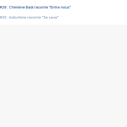
#26 : Chimène Badi raconte "Entre nous"
#25 : Indochine raconte "3e sexe"
#24 : Zaho raconte "C'est chelou"
#23 : Patrick Bruel raconte "Au café des délices"
#22 : Kyo raconte "Le chemin"
#21 : Nolwenn Leroy raconte "Cassé"
#20 : Patrick Hernandez raconte "Born to be alive"
#19 : Lorie raconte "Près de moi"
#18 : Michael Jones raconte "A nos actes manqués" (avec Jean-Jacque
#17 : Khaled raconte "Aïcha"
#16 : Corneille raconte "Parce qu'on vient de loin"
#15 : Indochine raconte "L'aventurier"