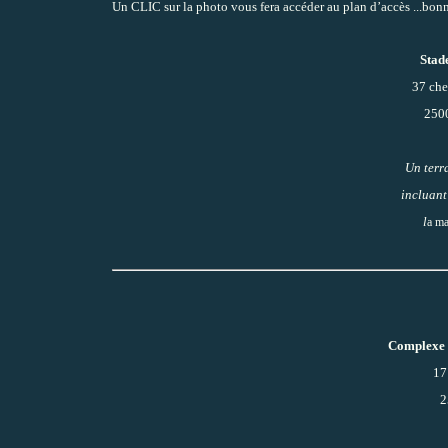
Un CLIC sur la photo vous fera accéder au plan d’accès ...bonn
Stad
37 che
250
Un terra
incluant
l
a ma
Complexe 
17
2