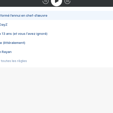
nsformé l’ennui en chef-d’œuvre
 DayZ
 a 13 ans (et vous l'avez ignoré)
e (littéralement)
im Rayan
 toutes les règles
s les jeux vidéo
us choquant de Rockstar ? - Le scandale BULLY
e plus moche de Steam
du RÊVE tourne au CAUCHEMAR
pendant 8 heures