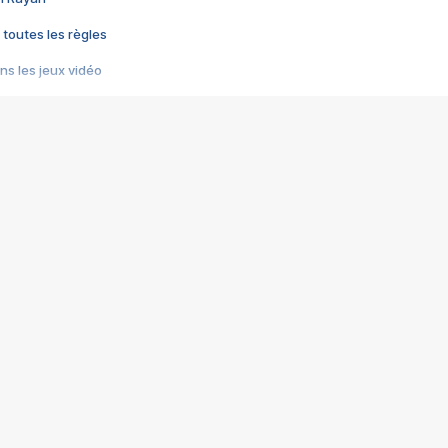
 toutes les règles
s les jeux vidéo
us choquant de Rockstar ? - Le scandale BULLY
e plus moche de Steam
du RÊVE tourne au CAUCHEMAR
pendant 8 heures
it… à tort
umiliés par un jeu vidéo
ire - Final Fantasy 8
ti un empire - Age of Empires
story DOFUS
tard, il crée l'un des pires jeux de tous les temps, MindsEye.