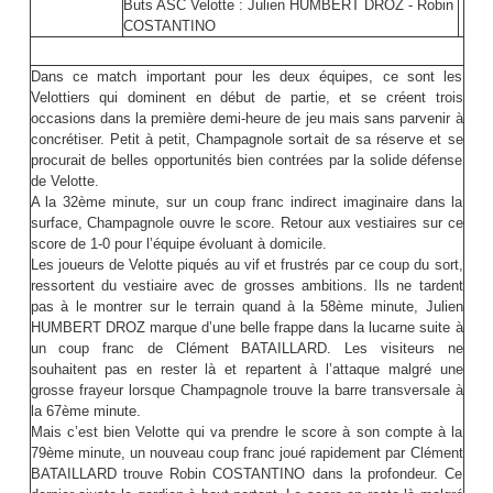
Buts ASC Velotte : Julien HUMBERT DROZ - Robin
COSTANTINO
Dans ce match important pour les deux équipes, ce sont les
Velottiers qui dominent en début de partie, et se créent trois
occasions dans la première demi-heure de jeu mais sans parvenir à
concrétiser. Petit à petit, Champagnole sortait de sa réserve et se
procurait de belles opportunités bien contrées par la solide défense
de Velotte.
A la 32ème minute, sur un coup franc indirect imaginaire dans la
surface, Champagnole ouvre le score. Retour aux vestiaires sur ce
score de 1-0 pour l’équipe évoluant à domicile.
Les joueurs de Velotte piqués au vif et frustrés par ce coup du sort,
ressortent du vestiaire avec de grosses ambitions. Ils ne tardent
pas à le montrer sur le terrain quand à la 58ème minute, Julien
HUMBERT DROZ marque d’une belle frappe dans la lucarne suite à
un coup franc de Clément BATAILLARD. Les visiteurs ne
souhaitent pas en rester là et repartent à l’attaque malgré une
grosse frayeur lorsque Champagnole trouve la barre transversale à
la 67ème minute.
Mais c’est bien Velotte qui va prendre le score à son compte à la
79ème minute, un nouveau coup franc joué rapidement par Clément
BATAILLARD trouve Robin COSTANTINO dans la profondeur. Ce