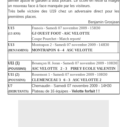
dernier ajuste le gardien à bout portant. Le score en reste là malgré
un nouveau face à face manquée par les visiteurs.
Très belle victoire des U19 chez un adversaire direct pour les
premières places.
Benjamin Grosjean
U15
Franois - Samedi 07 novembre 2009 - 15H30
GJ OUEST FOOT - ASC VELOTTE
(13 ANS)
Coupe Pourchet - Match reporté
U13
Montrapon 2 - Samedi 07 novembre 2009 - 14H30
MONTRAPON 6 - 4 ASC VELOTTE
(BENJAMINS)
U11 (1)
Besançon H. Joran - Samedi 07 novembre 2009 - 10H30
ASC VELOTTE 2 - 3 PIREY ECOLE VALENTIN
(POUSSINS)
U11 (2)
Rosemont 1 - Samedi 07 novembre 2009 - 10H30
CLEMENCEAU 3 6 - 3 ASC VELOTTE 2
(POUSSINS)
U7
Chemaudin - Samedi 07 novembre 2009 - 14H30
Plateau de 16 équipes -
Velotte forfait ! !
(DEBUTANTS)