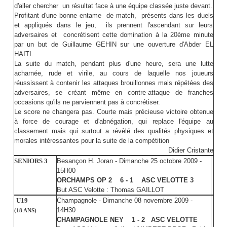
d'aller chercher un résultat face à une équipe classée juste devant.
Profitant d'une bonne entame de match, présents dans les duels
et appliqués dans le jeu, ils prennent l'ascendant sur leurs
adversaires et concrétisent cette domination à la 20ème minute
par un but de Guillaume GEHIN sur une ouverture d'Abder EL
HAITI.
La suite du match, pendant plus d'une heure, sera une lutte
acharnée, rude et virile, au cours de laquelle nos joueurs
réussissent à contenir les attaques brouillonnes mais répétées des
adversaires, se créant même en contre-attaque de franches
occasions qu'ils ne parviennent pas à concrétiser.
Le score ne changera pas. Courte mais précieuse victoire obtenue
à force de courage et d'abnégation, qui replace l'équipe au
classement mais qui surtout a révèlé des qualités physiques et
morales intéressantes pour la suite de la compétition
Didier Cristante
SENIORS 3
Besançon H. Joran - Dimanche 25 octobre 2009 -
15H00
ORCHAMPS OP 2 6 - 1 ASC VELOTTE 3
But ASC Velotte : Thomas GAILLOT
U19
Champagnole - Dimanche 08 novembre 2009 -
14H30
(18 ANS)
CHAMPAGNOLE NEY 1 - 2 ASC VELOTTE