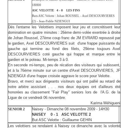
18H00
ASC VELOTTE 4 - 0 LES FINS
Buts ASC Velotte : Johan ROUSSEL - Axel DESCOURVIERES
(2) - Jean-Fidèle NZIENGUI
Dés l'entame les Velottiers imposent leur jeu et concrétisent leur
domination en quatre minutes : 26ème demi-volée exentrée à droite
de Johan Roussel, 27ème coup franc de JM EVRARD repoussé par
le gardien, Axel DESCOURVIERES suit d'une frappe puissante du
gauche qui termine au fond des filets, 29ème toujours Axel
DESCOURVIERES coté gauche qui frappe et marque entre le
gardien et le poteau. Mi-temps 3 à 0.
En seconde mi-temps, peu de récation des visiteurs qui subissent,
et à la 76ème minute sur un centre d'Axel DESCOURVIERES, JF
NZIENGUI d'une frappe croisée aggrave le score pour Velotte.
Bravo, et merci aux dirigeants visiteurs qui ont pallié au retard de
notre arbitre assistant . . . nos deux équipes ont d'ailleurs été
honorées au classement "Fair Play" seniors lors de l'A.G. de la
Ligue de ce vendredi 06 novembre.
Karima Méhigueni
SENIOR 2
Naisey - Dimanche 08 novembre 2009 - 14H30
NAISEY 0 - 1 ASC VELOTTE 2
But ASC Velotte : Guillaume GEHIN
Les velottiers se rendaient à Naisey ce dimanche avec la volonté