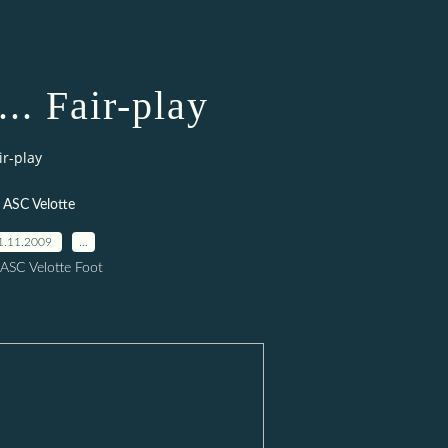
... Fair-play
ir-play
ASC Velotte
1.11.2009
…
 ASC Velotte Foot