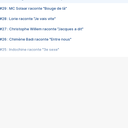
#29 : MC Solaar raconte "Bouge de là"
28 : Lorie raconte "Je vais vite"
#27 : Christophe Willem raconte "Jacques a dit"
#26 : Chimène Badi raconte "Entre nous"
#25 : Indochine raconte "3e sexe"
#24 : Zaho raconte "C'est chelou"
#23 : Patrick Bruel raconte "Au café des délices"
#22 : Kyo raconte "Le chemin"
#21 : Nolwenn Leroy raconte "Cassé"
#20 : Patrick Hernandez raconte "Born to be alive"
#19 : Lorie raconte "Près de moi"
#18 : Michael Jones raconte "A nos actes manqués" (avec Jean-Jacque