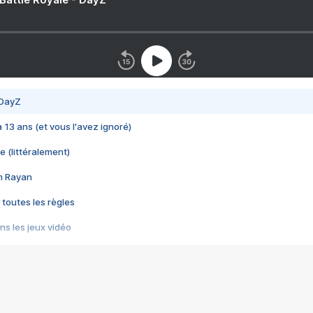
 DayZ
 a 13 ans (et vous l'avez ignoré)
e (littéralement)
im Rayan
 toutes les règles
s les jeux vidéo
us choquant de Rockstar ? - Le scandale BULLY
e plus moche de Steam
du RÊVE tourne au CAUCHEMAR