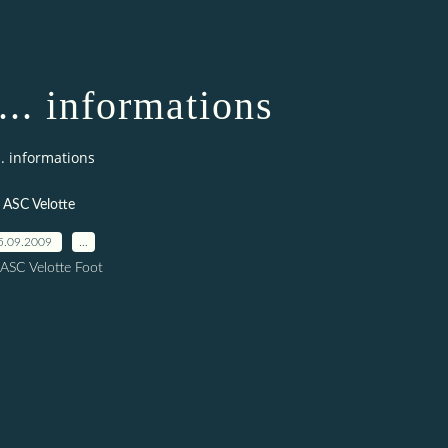
... informations
.. informations
ASC Velotte
5.09.2009
…
 ASC Velotte Foot